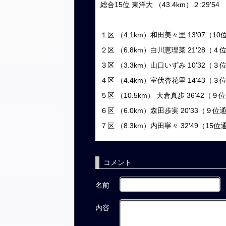
総合15位 東洋大 （43.4km）２:29'54
１区 （4.1km）和田美々里 13'07（1
２区 （6.8km）白川恵理菜 21'28（
３区 （3.3km）山口いずみ 10'32（
４区 （4.4km）室伏杏花里 14'43（
５区 （10.5km） 大倉真歩 36'42（
６区 （6.0km）森田歩実 20'33（９
７区 （8.3km）内田寧々 32'49（15
コメント
名前
内容