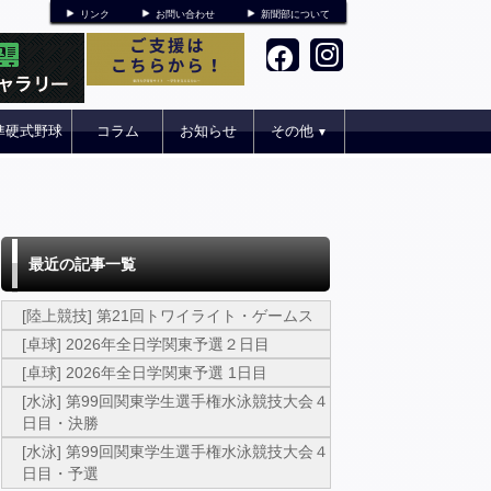
リンク
お問い合わせ
新聞部について
準硬式野球
コラム
お知らせ
その他
▼
最近の記事一覧
[陸上競技] 第21回トワイライト・ゲームス
[卓球] 2026年全日学関東予選２日目
[卓球] 2026年全日学関東予選 1日目
[水泳] 第99回関東学生選手権水泳競技大会４
日目・決勝
[水泳] 第99回関東学生選手権水泳競技大会４
日目・予選