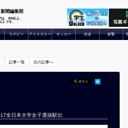
ツ新聞編集部
は、 IE9以上,
 6以上 です。
ラグビー
アイススケー
サッカー
水泳
射撃
ト
へ
記事一覧
次の記事へ
2017全日本大学女子選抜駅伝