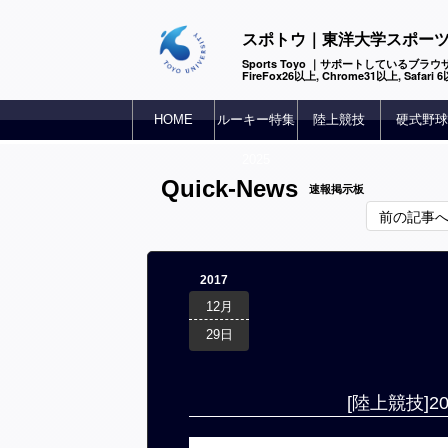
スポトウ｜東洋大学スポー
Sports Toyo ｜サポートしているブラウザ
FireFox26以上, Chrome31以上, Safari
HOME
ルーキー特集
陸上競技
硬式野球
2025
Quick-News
速報掲示板
前の記事
2017
12月
29日
[陸上競技]