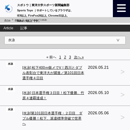
スポトウ｜東洋大学スポーツ新聞編集部
Sports Toyo ｜サポートしているブラウザは、
IE9以上, FireFox26以上, Chrome31以上,
ホーム
Article
ニュースカテゴリ(水泳)
Safari 6以上 です。
Article 記事
« 前へ
1
2
3
次へ »
水泳
2026.05.21
[水泳] 松下400ｍ個メでV！西川とダブ
>
ル表彰台で東洋大が躍進／第101回日本
選手権４日目
水泳
>
2026.05.10
[水泳] 日本選手権３日目！松下優勝、竹
原４連覇達成！
水泳
2026.05.06
[水泳]第101回日本選手権・２日目 ダ
>
ブル優勝！松下、派遣標準突破で世界
へ