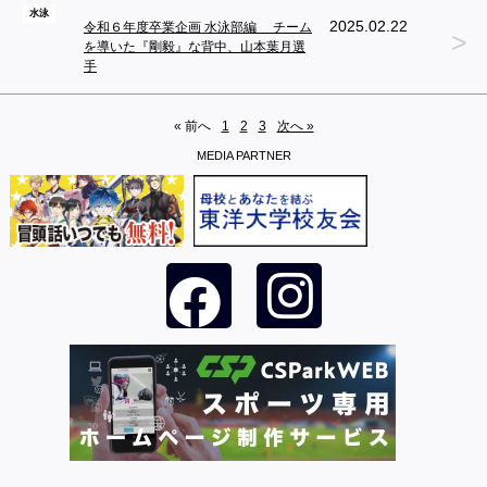
水泳
2025.02.22
令和６年度卒業企画 水泳部編 チーム
>
を導いた『剛毅』な背中、山本葉月選
手
« 前へ
1
2
3
次へ »
MEDIA PARTNER