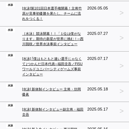
水泳
2026.05.05
[水泳]第101回日本選手権開幕！主将竹
>
原が見事初優勝を果たし、チームに流
れをつくる！
水泳
2025.07.27
［水泳］競泳開幕！！「１位は僕がな
>
ります」期待の新星が世界に挑む！─西
川我咲／世界水泳事前インタビュー
水泳
2025.07.17
[水泳] ｢僕はもともと速い選手じゃなく
>
て｣つかんだ日本代表─福田圭吾／FISU
ワールドユニバーシティゲームズ事前
インタビュー
水泳
>
2025.05.18
[水泳] 新体制インタビュー 主将・坊岡
優眞
水泳
>
2025.05.17
[水泳] 新体制インタビュー副主将・福田
圭吾
水泳