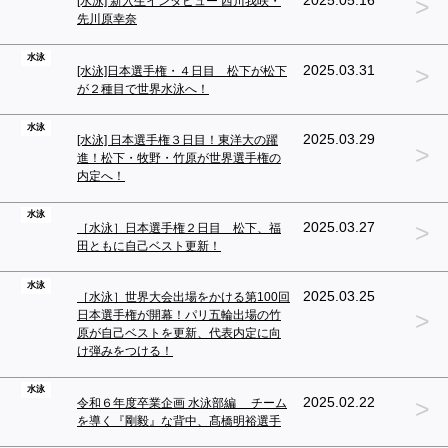
>
2025.05.16
[水泳] 新入生インタビュー 西川我咲・
先川原幸奈
水泳
>
2025.03.31
[水泳]日本選手権・４日目 松下が松下
が２種目で世界水泳へ！
水泳
2025.03.29
[水泳] 日本選手権３日目！東洋大の躍
>
進！松下・牧野・竹原が世界選手権の
内定へ！
水泳
>
2025.03.27
［水泳］日本選手権２日目 松下、福
田ともに自己ベスト更新！
水泳
2025.03.25
［水泳］世界大会出場をかける第100回
>
日本選手権が開幕！パリ五輪出場の竹
原が自己ベストを更新、代表内定に向
け弾みをつける！
水泳
>
2025.02.22
令和６年度卒業企画 水泳部編 チーム
を導く『剛毅』な背中、髙橋明裕選手