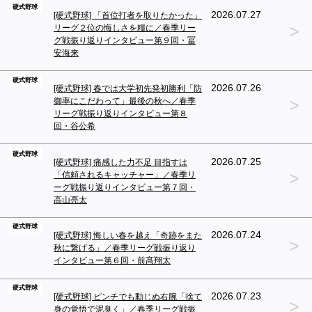
硬式野球
2026.07.27
[硬式野球] 「首位打者を取りたかった」
>
リーグ２位の悔しさを糧に／春季リー
グ戦振り返りインタビュー第９回・冨
安海来
硬式野球
2026.07.26
[硬式野球] 春では大学初先発初勝利「防
>
御率にこだわって」最後の秋へ／春季
リーグ戦振り返りインタビュー第８
回・谷公希
硬式野球
2026.07.25
[硬式野球] 痛感した力不足 目指すは
>
「信頼されるキャッチャー」／春季リ
ーグ戦振り返りインタビュー第７回・
高山亮太
硬式野球
2026.07.24
[硬式野球] 悔しい春を越え「奇跡をまた
>
秋に繋げる」／春季リーグ戦振り返り
インタビュー第６回・前髙翔太
硬式野球
2026.07.23
[硬式野球] ピンチでも動じぬ右腕「捨て
>
身の覚悟で泥臭く」／春季リーグ戦振