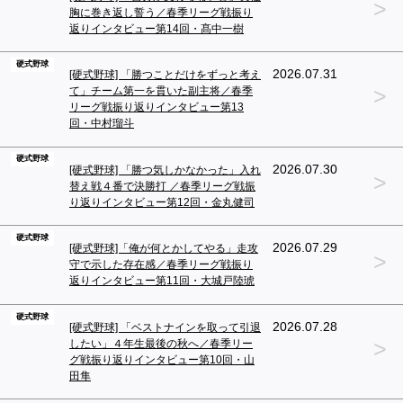
>
胸に巻き返し誓う／春季リーグ戦振り
返りインタビュー第14回・髙中一樹
硬式野球
2026.07.31
[硬式野球] 「勝つことだけをずっと考え
>
て」チーム第一を貫いた副主将／春季
リーグ戦振り返りインタビュー第13
回・中村瑠斗
硬式野球
2026.07.30
[硬式野球] 「勝つ気しかなかった」入れ
>
替え戦４番で決勝打 ／春季リーグ戦振
り返りインタビュー第12回・金丸健司
硬式野球
2026.07.29
[硬式野球]「俺が何とかしてやる」走攻
>
守で示した存在感／春季リーグ戦振り
返りインタビュー第11回・大城戸陸琥
硬式野球
2026.07.28
[硬式野球] 「ベストナインを取って引退
>
したい」４年生最後の秋へ／春季リー
グ戦振り返りインタビュー第10回・山
田隼