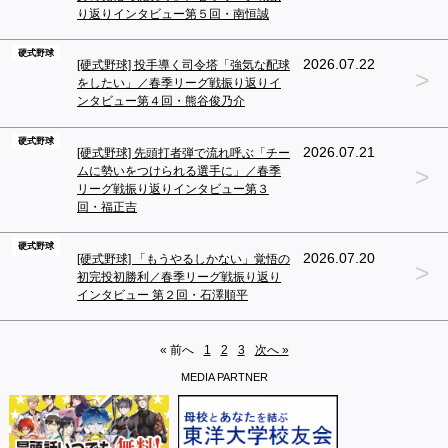
り返りインタビュー第５回・南恒誠
硬式野球
2026.07.22
[硬式野球] 投手導く司令塔「強気な配球
>
をしたい」／春季リーグ戦振り返りイ
ンタビュー第４回・熊谷俊乃介
硬式野球
2026.07.21
[硬式野球] 先頭打者弾で流れ呼ぶ「チー
>
ムに勢いをつけられる選手に」／春季
リーグ戦振り返りインタビュー第３
回・福正吉
硬式野球
2026.07.20
[硬式野球] 「もうやるしかない」覚悟の
>
初完投初勝利／春季リーグ戦振り返り
インタビュー 第２回・石澤順平
« 前へ
1
2
3
次へ »
MEDIA PARTNER