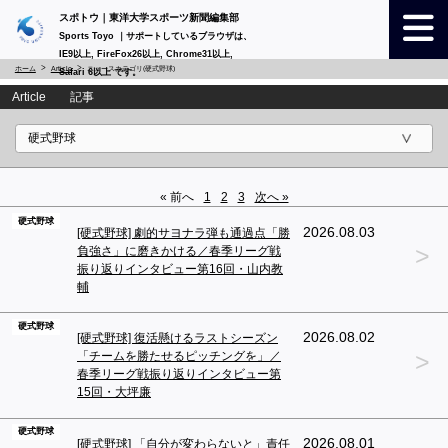
スポトウ｜東洋大学スポーツ新聞編集部
Sports Toyo ｜サポートしているブラウザは、
IE9以上, FireFox26以上, Chrome31以上,
ホーム
Article
ニュースカテゴリ(硬式野球)
Safari 6以上 です。
Article 記事
« 前へ
1
2
3
次へ »
硬式野球
2026.08.03
[硬式野球] 劇的サヨナラ弾も通過点「勝
>
負強さ」に磨きかける／春季リーグ戦
振り返りインタビュー第16回・山内教
輔
硬式野球
2026.08.02
[硬式野球] 復活懸けるラストシーズン
>
「チームを勝たせるピッチングを」／
春季リーグ戦振り返りインタビュー第
15回・大坪廉
硬式野球
2026.08.01
[硬式野球] 「自分が変わらないと」責任