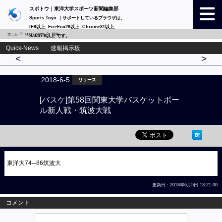
スポトウ｜東洋大学スポーツ新聞編集部
Sports Toyo ｜サポートしているブラウザは、
IE9以上, FireFox26以上, Chrome31以上,
ホーム
Quick-News
詳細
Safari 6以上 です。
Quick-News 速報掲示板
<
>
2018-6-5
リリース
[バスケ]第58回関東大学バスケットボー
ル新人戦・筑波大戦
東洋大74─86筑波大
更新日：2018年6月5日 13:21:00
コメント