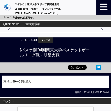
スポトウ｜東洋大学スポーツ新聞編集部
Sports Toyo ｜サポートしているブラウザは、
IE9以上, FireFox26以上, Chrome31以上,
ホーム
Quick-News
詳細
Safari 6以上 です。
Quick-News 速報掲示板
<
>
2018-9-30
リリース
[バスケ]第94回関東大学バスケットボー
ルリーグ戦・明星大戦
東洋大99ー69明星大
更新日：2018年9月30日 15:00:00
コメント