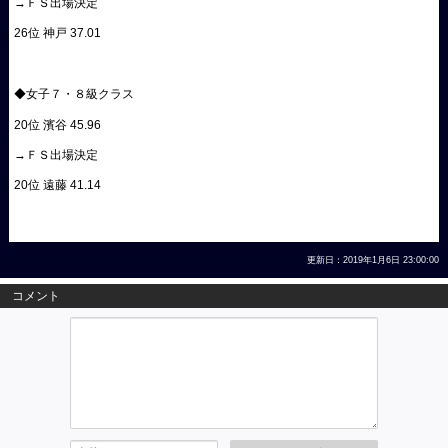
→ＦＳ出場決定
26位 神戸 37.01
◆女子７・８級クラス
20位 濱谷 45.96
→ＦＳ出場決定
20位 遠藤 41.14
更新日：2019年1月6日 23:00:00
コメント