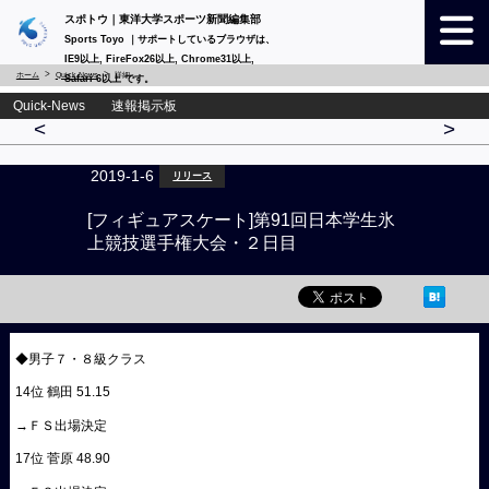
スポトウ｜東洋大学スポーツ新聞編集部
Sports Toyo ｜サポートしているブラウザは、
IE9以上, FireFox26以上, Chrome31以上,
ホーム
Quick-News
詳細
Safari 6以上 です。
Quick-News 速報掲示板
<
>
2019-1-6
リリース
[フィギュアスケート]第91回日本学生氷
上競技選手権大会・２日目
◆男子７・８級クラス
14位 鶴田 51.15
→ＦＳ出場決定
17位 菅原 48.90