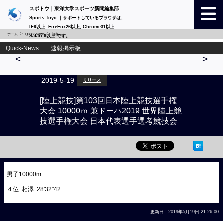
スポトウ｜東洋大学スポーツ新聞編集部
Sports Toyo ｜サポートしているブラウザは、
IE9以上, FireFox26以上, Chrome31以上,
ホーム
Quick-News
詳細
Safari 6以上 です。
Quick-News 速報掲示板
<
>
2019-5-19
リリース
[陸上競技]第103回日本陸上競技選手権
大会 10000ｍ 兼ドーハ2019 世界陸上競
技選手権大会 日本代表選手選考競技会
男子10000m
４位 相澤 28'32"42
更新日：2019年5月19日 21:26:00