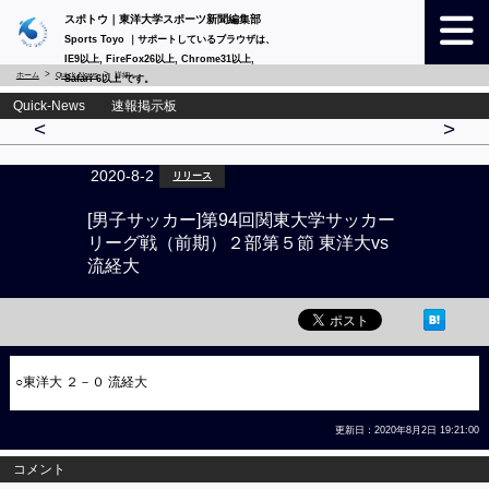
スポトウ｜東洋大学スポーツ新聞編集部
Sports Toyo ｜サポートしているブラウザは、
IE9以上, FireFox26以上, Chrome31以上,
ホーム
Quick-News
詳細
Safari 6以上 です。
Quick-News 速報掲示板
<
>
2020-8-2
リリース
[男子サッカー]第94回関東大学サッカー
リーグ戦（前期）２部第５節 東洋大vs
流経大
○東洋大 ２－０ 流経大
更新日：2020年8月2日 19:21:00
コメント