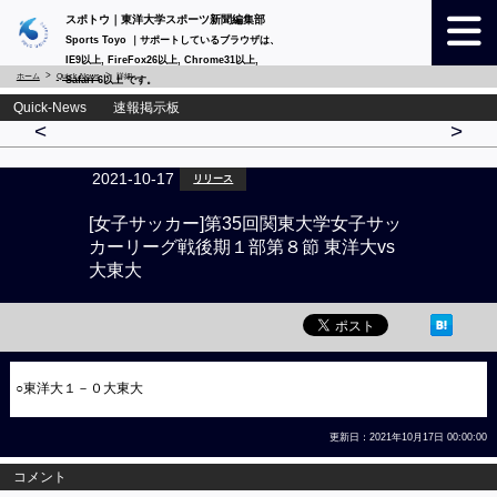
スポトウ｜東洋大学スポーツ新聞編集部
Sports Toyo ｜サポートしているブラウザは、
IE9以上, FireFox26以上, Chrome31以上,
ホーム
Quick-News
詳細
Safari 6以上 です。
Quick-News 速報掲示板
<
>
2021-10-17
リリース
[女子サッカー]第35回関東大学女子サッ
カーリーグ戦後期１部第８節 東洋大vs
大東大
○東洋大１－０大東大
更新日：2021年10月17日 00:00:00
コメント