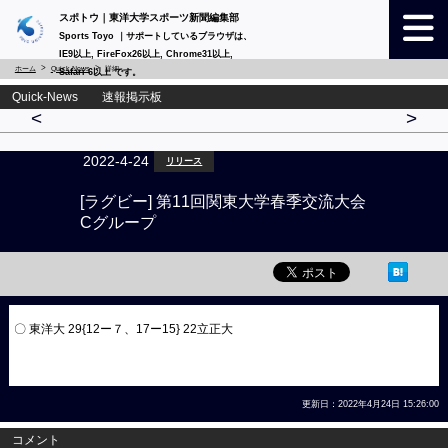
スポトウ｜東洋大学スポーツ新聞編集部
Sports Toyo ｜サポートしているブラウザは、
IE9以上, FireFox26以上, Chrome31以上,
ホーム
Quick-News
詳細
Safari 6以上 です。
Quick-News 速報掲示板
<
>
2022-4-24
リリース
[ラグビー] 第11回関東大学春季交流大会
Cグループ
〇 東洋大 29{12ー７、17ー15} 22立正大
更新日：2022年4月24日 15:26:00
コメント