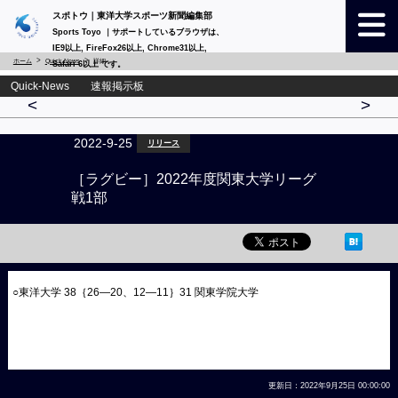
スポトウ｜東洋大学スポーツ新聞編集部
Sports Toyo ｜サポートしているブラウザは、
IE9以上, FireFox26以上, Chrome31以上,
ホーム
Quick-News
詳細
Safari 6以上 です。
Quick-News 速報掲示板
<
>
2022-9-25
リリース
［ラグビー］2022年度関東大学リーグ
戦1部
○東洋大学 38｛26―20、12―11｝31 関東学院大学
更新日：2022年9月25日 00:00:00