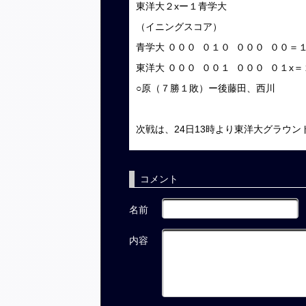
東洋大２xー１青学大
（イニングスコア）
青学大 ０００ ０１０ ０００ ００＝
東洋大 ０００ ００１ ０００ ０１x＝
○原（７勝１敗）ー後藤田、西川
次戦は、24日13時より東洋大グラウ
コメント
名前
内容