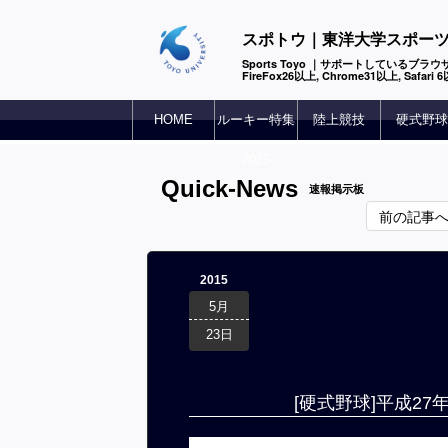
スポトウ｜東洋大学スポー
Sports Toyo ｜サポートしているブラウザ
FireFox26以上, Chrome31以上, Safari
HOME
ルーキー特集
陸上競技
硬式野球
2025
Quick-News
速報掲示板
前の記事
2015
5月
23日
[硬式野球]平成2