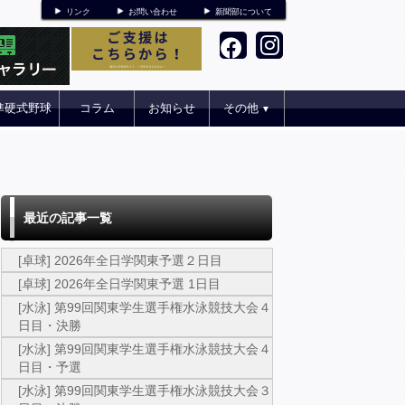
リンク
お問い合わせ
新聞部について
準硬式野球
コラム
お知らせ
その他
▼
最近の記事一覧
[卓球] 2026年全日学関東予選２日目
[卓球] 2026年全日学関東予選 1日目
[水泳] 第99回関東学生選手権水泳競技大会４
日目・決勝
[水泳] 第99回関東学生選手権水泳競技大会４
日目・予選
[水泳] 第99回関東学生選手権水泳競技大会３