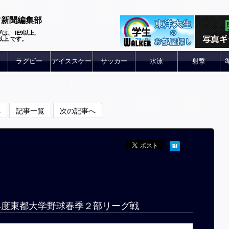
ツ新聞編集部
は、 IE9以上,
 6以上 です。
ラグビー
アイススケー
サッカー
水泳
射撃
ト
へ
記事一覧
次の記事へ
7年度東都大学野球春季２部リーグ戦