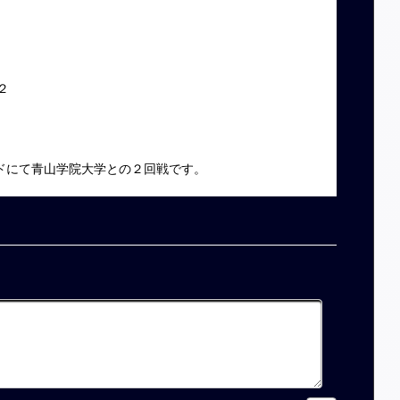
１
２
ンドにて青山学院大学との２回戦です。