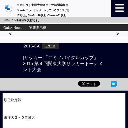
スポトウ｜東洋大学スポーツ新聞編集部
Sports Toyo ｜サポートしているブラウザは、
IE9以上, FireFox26以上, Chrome31以上,
ホーム
Quick-News
詳細
Safari 6以上 です。
Quick-News 速報掲示板
<
>
2015-6-6
リリース
[サッカー]「アミノバイタルカップ」
2015 第４回関東大学サッカートーナメ
ント大会
順位決定戦
東洋大２－０専修大