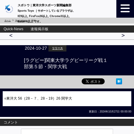
スポトウ｜東洋大学スポーツ新聞編集部
Sports Toyo ｜サポートしているブラウザは、
IE9以上, FireFox26以上, Chrome31以上,
ホーム
Quick-News
詳細
Safari 6以上 です。
Quick-News 速報掲示板
<
>
2024-10-27
リリース
[ラグビー]関東大学ラグビーリーグ戦１
部第５節・関学大戦
○東洋大 56｛28－７、28－19｝26 関学大
更新日：2024年10月27日 00:00:00
コメント