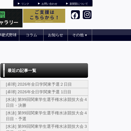
リンク
お問い合わせ
新聞部について
準硬式野球
コラム
お知らせ
その他
▼
最近の記事一覧
[卓球] 2026年全日学関東予選２日目
[卓球] 2026年全日学関東予選 1日目
[水泳] 第99回関東学生選手権水泳競技大会４
日目・決勝
[水泳] 第99回関東学生選手権水泳競技大会４
日目・予選
[水泳] 第99回関東学生選手権水泳競技大会３