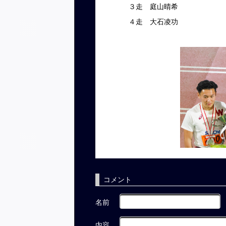
３走 庭山晴希
４走 大石凌功
コメント
名前
内容