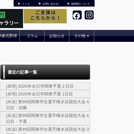
リンク
お問い合わせ
新聞部について
準硬式野球
コラム
お知らせ
その他
▼
最近の記事一覧
[卓球] 2026年全日学関東予選２日目
[卓球] 2026年全日学関東予選 1日目
[水泳] 第99回関東学生選手権水泳競技大会４
日目・決勝
[水泳] 第99回関東学生選手権水泳競技大会４
日目・予選
[水泳] 第99回関東学生選手権水泳競技大会３