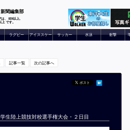
ツ新聞編集部
は、 IE9以上,
 6以上 です。
ラグビー
アイススケー
サッカー
水泳
射撃
ト
へ
記事一覧
次の記事へ
回関東学生陸上競技対校選手権大会・２日目