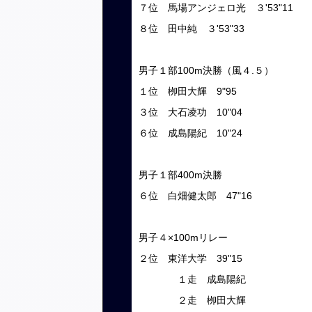
７位 馬場アンジェロ光 ３'53"11
８位 田中純 ３'53"33
男子１部100m決勝（風４.５）
１位 栁田大輝 9"95
３位 大石凌功 10"04
６位 成島陽紀 10"24
男子１部400m決勝
６位 白畑健太郎 47"16
男子４×100mリレー
２位 東洋大学 39"15
１走 成島陽紀
２走 栁田大輝