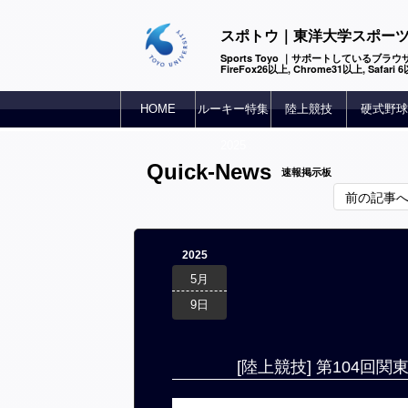
スポトウ｜東洋大学スポー
Sports Toyo ｜サポートしているブラウザ
FireFox26以上, Chrome31以上, Safari
HOME
ルーキー特集
陸上競技
硬式野球
2025
Quick-News
速報掲示板
前の記事
2025
5月
9日
[陸上競技] 第104