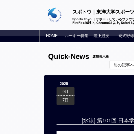
スポトウ｜東洋大学スポー
Sports Toyo ｜サポートしているブラウザ
FireFox26以上, Chrome31以上, Safari
HOME
ルーキー特集
陸上競技
硬式野球
2025
Quick-News
速報掲示板
前の記事
2025
9月
7日
[水泳] 第101回 