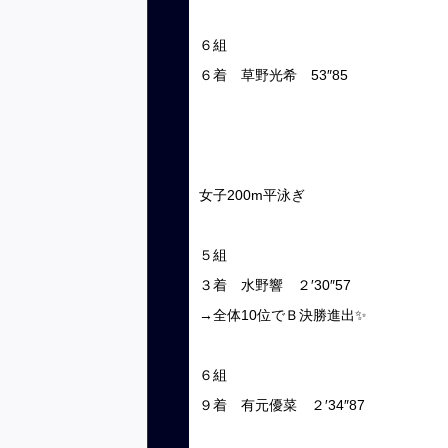
６組
６着 草野光希 53″85
女子200m平泳ぎ
５組
３着 水野響 ２′30″57
→全体10位でＢ決勝進出✨
６組
９着 有元優菜 ２′34″87