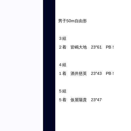
男子50m自由形
３組
２着 皆嶋大地 23″61 PB！
４組
１着 酒井慈英 23″43 PB！
５組
５着 仮屋陽貴 23″47