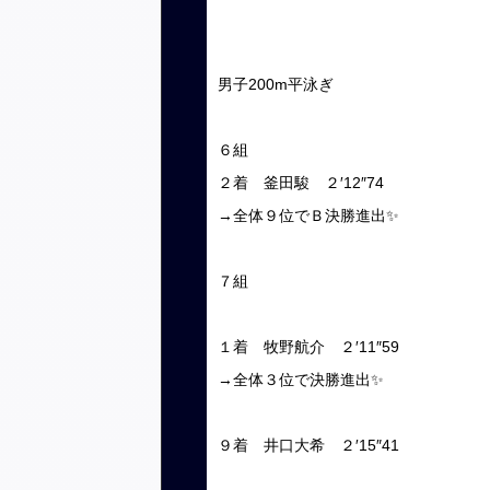
男子200m平泳ぎ
６組
２着 釜田駿 ２′12″74
→全体９位でＢ決勝進出✨
７組
１着 牧野航介 ２′11″59
→全体３位で決勝進出✨
９着 井口大希 ２′15″41