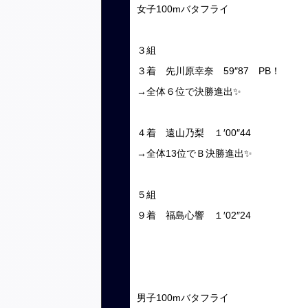
女子100mバタフライ
３組
３着 先川原幸奈 59″87 PB！
→全体６位で決勝進出✨
４着 遠山乃梨 １′00″44
→全体13位でＢ決勝進出✨
５組
９着 福島心響 １′02″24
男子100mバタフライ