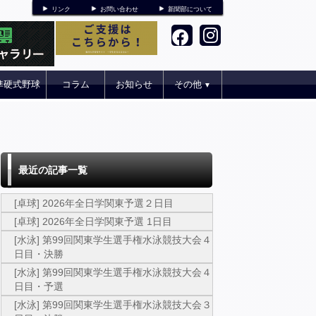
リンク
お問い合わせ
新聞部について
準硬式野球
コラム
お知らせ
その他
▼
最近の記事一覧
[卓球] 2026年全日学関東予選２日目
[卓球] 2026年全日学関東予選 1日目
[水泳] 第99回関東学生選手権水泳競技大会４
日目・決勝
[水泳] 第99回関東学生選手権水泳競技大会４
日目・予選
[水泳] 第99回関東学生選手権水泳競技大会３