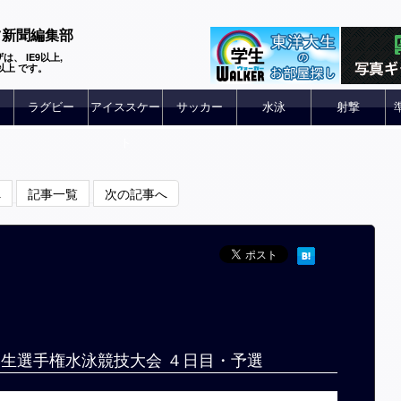
ツ新聞編集部
は、 IE9以上,
 6以上 です。
ラグビー
アイススケー
サッカー
水泳
射撃
ト
へ
記事一覧
次の記事へ
日本学生選手権水泳競技大会 ４日目・予選