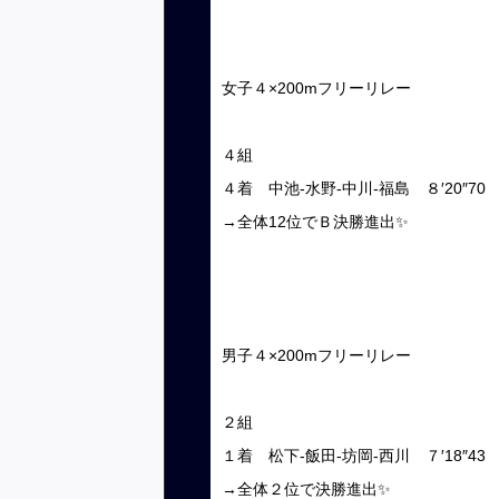
女子４×200mフリーリレー
４組
４着 中池-水野-中川-福島 ８′20″70
→全体12位でＢ決勝進出✨
男子４×200mフリーリレー
２組
１着 松下-飯田-坊岡-西川 ７′18″43
→全体２位で決勝進出✨