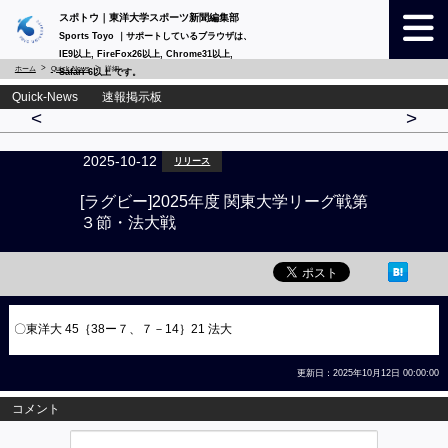
スポトウ｜東洋大学スポーツ新聞編集部
Sports Toyo ｜サポートしているブラウザは、
IE9以上, FireFox26以上, Chrome31以上,
ホーム
Quick-News
詳細
Safari 6以上 です。
Quick-News 速報掲示板
<
>
2025-10-12
リリース
[ラグビー]2025年度 関東大学リーグ戦第
３節・法大戦
〇東洋大 45｛38ー７、７－14｝21 法大
更新日：2025年10月12日 00:00:00
コメント