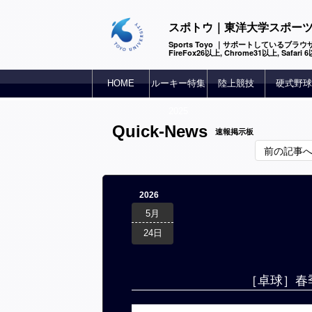
スポトウ｜東洋大学スポー
Sports Toyo ｜サポートしているブラウザ
FireFox26以上, Chrome31以上, Safari
HOME
ルーキー特集
陸上競技
硬式野球
2025
Quick-News
速報掲示板
前の記事
2026
5月
24日
［卓球］春