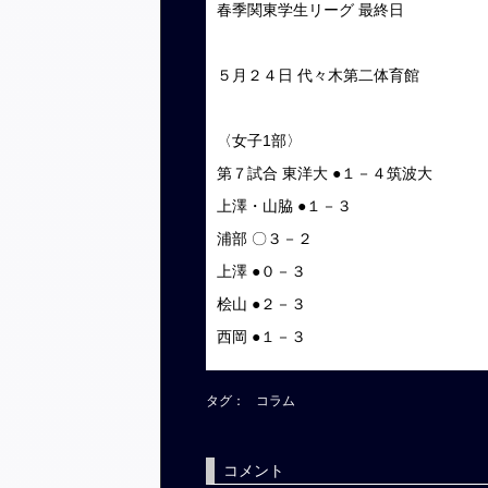
春季関東学生リーグ 最終日
５月２４日 代々木第二体育館
〈女子1部〉
第７試合 東洋大 ●１－４筑波大
上澤・山脇 ●１－３
浦部 〇３－２
上澤 ●０－３
桧山 ●２－３
西岡 ●１－３
タグ：
コラム
コメント