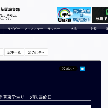
ツ新聞編集部
は、 IE9以上,
 6以上 です。
ラグビー
アイススケー
サッカー
水泳
射撃
ト
へ
記事一覧
次の記事へ
季関東学生リーグ戦 最終日