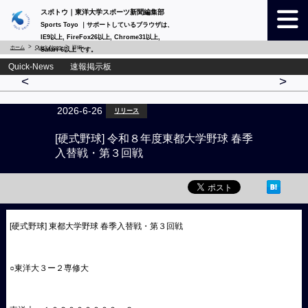
スポトウ｜東洋大学スポーツ新聞編集部
Sports Toyo ｜サポートしているブラウザは、
IE9以上, FireFox26以上, Chrome31以上,
ホーム
Quick-News
詳細
Safari 6以上 です。
Quick-News 速報掲示板
<
>
2026-6-26
リリース
[硬式野球] 令和８年度東都大学野球 春季
入替戦・第３回戦
[硬式野球] 東都大学野球 春季入替戦・第３回戦
○東洋大３ー２専修大