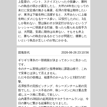
上監督の、バント、スクイズといった小技嫌い、勝利
への執念の弱さが露呈したし、大坪の4年生になっての
未だに安定感の無さも暴露。石澤の登場は期待したい
が、東洋は下級生時に活躍すると、大坪みたいに上級
生時にダメになるケース多い。12安打したのに、3点
しか取れない、塁は賑わすが決定打が出ないというプ
レッシャーに弱過ぎる打線、取ったら取られる投手力
は、大問題。安易に期待は出来ない。そもそも井上
に、勝ちへの執念があるかどうかが問題だ。優勝した
いという執念が乏しいのが気にかかる。
団塊世代
2026-06-26 23:10:56
ギリギリ薄氷の一部残留が決まってホントに良かった
です。
今のチーム実情は投打と指導体制に課題山積で、これ
で安泰とは決して言えません。
ただ今日の収穫は、福選手のホームランと3安打の打
撃。
石澤投手の完投ピッチング、今シーズンチーム初の完
投でした。エース不在の中、秋シーズンに向け重点育
成しエース格に育成して欲しい。
山内選手の2戦目の起死回生サヨナラホームランは、今
日の勝ちに繋がる起爆剤となりました。