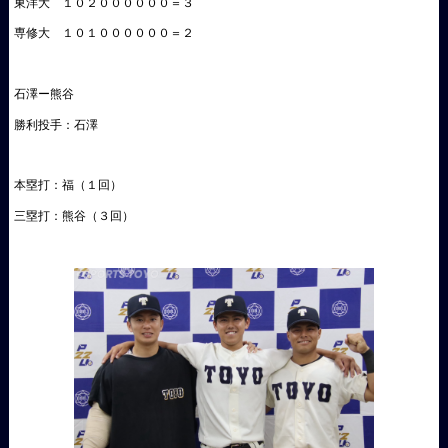
東洋大 １０２００００００＝３
専修大 １０１００００００＝２
石澤ー熊谷
勝利投手：石澤
本塁打：福（１回）
三塁打：熊谷（３回）