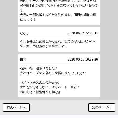
彼の今シーズンの打撃内容を総合的にみて、秋は不動
の4番打者に定着して牽引者になってもらいたいもので
す。
今日の一部残留を決めた勝利の涙を、明日の覚醒の糧
にしよう！
ななし
2026-06-26 22:08:44
今日も井上は必要なかったな。石澤のがんばりがすべ
て。井上の他責感が本当にイヤ！
田村
2026-06-26 16:33:26
石澤、福 頑張りました！
大坪はキャプテン辞めて練習に励んでください
コメントを読んだのか否か、
大坪を投げさせない、送りバント 実行！
秋に向けて新監督探し頼むよ
前のページへ
次のページヘ