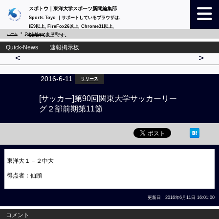
スポトウ｜東洋大学スポーツ新聞編集部
Sports Toyo ｜サポートしているブラウザは、
IE9以上, FireFox26以上, Chrome31以上,
ホーム
Quick-News
詳細
Safari 6以上 です。
Quick-News 速報掲示板
<
>
2016-6-11
リリース
[サッカー]第90回関東大学サッカーリー
グ２部前期第11節
東洋大１－２中大
得点者：仙頭
更新日：2016年6月11日 16:01:00
コメント