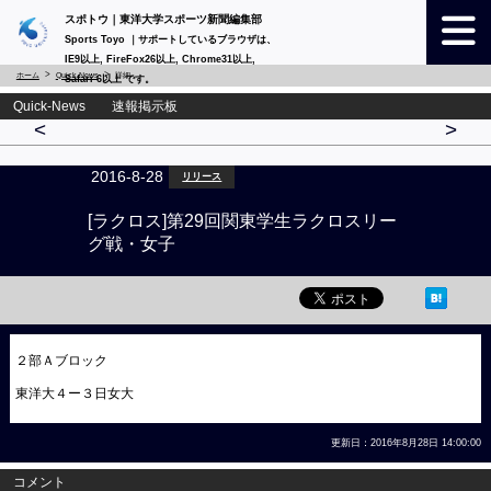
スポトウ｜東洋大学スポーツ新聞編集部
Sports Toyo ｜サポートしているブラウザは、
IE9以上, FireFox26以上, Chrome31以上,
ホーム
Quick-News
詳細
Safari 6以上 です。
Quick-News 速報掲示板
<
>
2016-8-28
リリース
[ラクロス]第29回関東学生ラクロスリー
グ戦・女子
２部Ａブロック
東洋大４ー３日女大
更新日：2016年8月28日 14:00:00
コメント