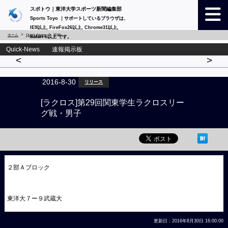
スポトウ｜東洋大学スポーツ新聞編集部
Sports Toyo ｜サポートしているブラウザは、
IE9以上, FireFox26以上, Chrome31以上,
ホーム
Quick-News
詳細
Safari 6以上 です。
Quick-News 速報掲示板
<
>
2016-8-30
リリース
[ラクロス]第29回関東学生ラクロスリー
グ戦・男子
２部Ａブロック
東洋大７ー９武蔵大
更新日：2016年8月30日 16:00:00