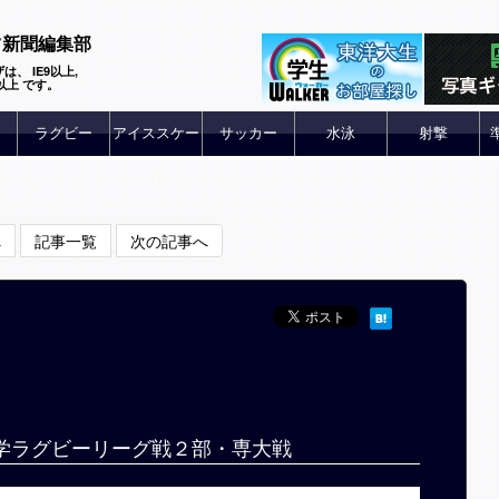
ツ新聞編集部
は、 IE9以上,
 6以上 です。
ラグビー
アイススケー
サッカー
水泳
射撃
ト
へ
記事一覧
次の記事へ
大学ラグビーリーグ戦２部・専大戦