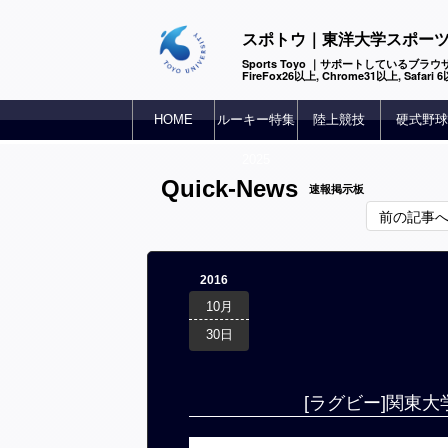
スポトウ｜東洋大学スポー
Sports Toyo ｜サポートしているブラウザ
FireFox26以上, Chrome31以上, Safari
HOME
ルーキー特集
陸上競技
硬式野球
2025
Quick-News
速報掲示板
前の記事
2016
10月
30日
[ラグビー]関東