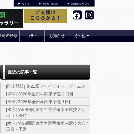
リンク
お問い合わせ
新聞部について
準硬式野球
コラム
お知らせ
その他
▼
最近の記事一覧
[陸上競技] 第21回トワイライト・ゲームス
[卓球] 2026年全日学関東予選２日目
[卓球] 2026年全日学関東予選 1日目
[水泳] 第99回関東学生選手権水泳競技大会４
日目・決勝
[水泳] 第99回関東学生選手権水泳競技大会４
日目・予選