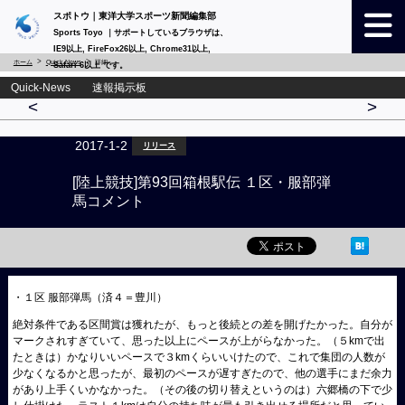
スポトウ｜東洋大学スポーツ新聞編集部
Sports Toyo ｜サポートしているブラウザは、
IE9以上, FireFox26以上, Chrome31以上,
ホーム
Quick-News
詳細
Safari 6以上 です。
Quick-News 速報掲示板
<
>
2017-1-2
リリース
[陸上競技]第93回箱根駅伝 １区・服部弾
馬コメント
・１区 服部弾馬（済４＝豊川）
絶対条件である区間賞は獲れたが、もっと後続との差を開げたかった。自分が
マークされすぎていて、思った以上にペースが上がらなかった。（５kmで出
たときは）かなりいいペースで３kmくらいいけたので、これで集団の人数が
少なくなるかと思ったが、最初のペースが遅すぎたので、他の選手にまだ余力
があり上手くいかなかった。（その後の切り替えというのは）六郷橋の下で少