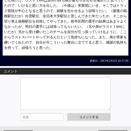
し仕掛けた。ラスト１kmは自分の持ち味が最も引き出せる場所だと思ってい
たので、いけると思い力を出した。（今後は）実業団にいき、そこではトラッ
ク競技が中心となると思うので、経験を生かせるよう頑張りたい。（最後の箱
根駅伝だが）出雲駅伝、全日本大学駅伝と苦しんできた年だったが、そこから
切り替え箱根駅伝を目指してやってきた。前半区間の選手の結果はあまりよく
なかったが、明日の選手には頑張ってもらいたい。（兄や弟がラスト１kmに
いたが）兄から受け継いだこのチームを自分が引っ張っていけるように、ここ
からラストスパートやってやるんだという気持ちになった。また、弟が実家を
継いでくれたので、自分が今こういった舞台に立ててると思う。感謝の気持ち
を持って、頑張ろうと思った。
更新日：2017年1月2日 16:17:00
コメント
コメントする