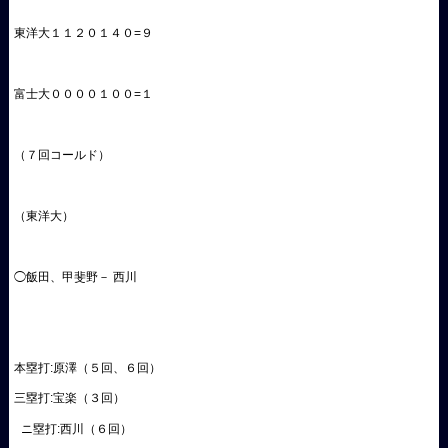
東洋大１１２０１４０=９
富士大００００１００=１
（７回コールド）
（東洋大）
◯飯田、甲斐野－ 西川
本塁打:原澤（５回、６回）
三塁打:宝楽（３回）
ニ塁打:西川（６回）