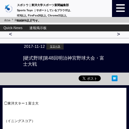
スポトウ｜東洋大学スポーツ新聞編集部
Sports Toyo ｜サポートしているブラウザは、
IE9以上, FireFox26以上, Chrome31以上,
ホーム
Quick-News
詳細
Safari 6以上 です。
Quick-News 速報掲示板
<
>
2017-11-12
リリース
[硬式野球]第48回明治神宮野球大会・富
士大戦
◯東洋大９ー１富士大
（イニングスコア）