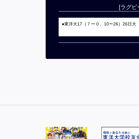
[ラグビ
●東洋大17｛７ー０、10ー26｝26日大