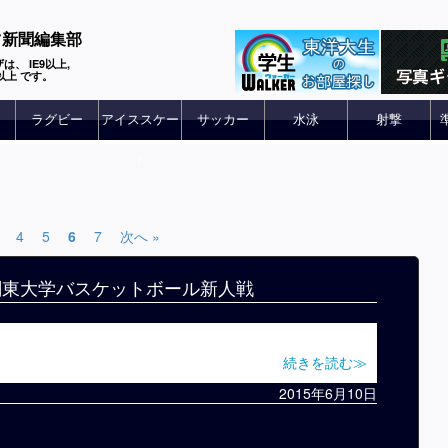
ツ新聞編集部
は、 IE9以上,
 6以上 です。
ラグビー
アイススケー
サッカー
水泳
射撃
ト
4
5
6
7
次へ »
回関東大学バスケットボール新人戦
続きを読む≫
2015年6月10日