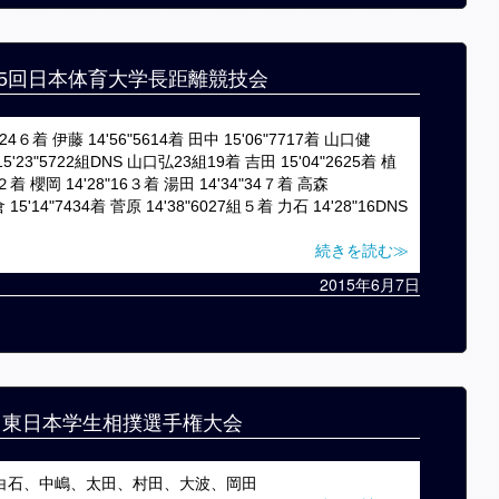
245回日本体育大学長距離競技会
4６着 伊藤 14'56"5614着 田中 15'06"7717着 山口健
 15'23"5722組DNS 山口弘23組19着 吉田 15'04"2625着 植
6組２着 櫻岡 14'28"16３着 湯田 14'34"34７着 高森
倉 15'14"7434着 菅原 14'38"6027組５着 力石 14'28"16DNS
続きを読む≫
2015年6月7日
4回東日本学生相撲選手権大会
白石、中嶋、太田、村田、大波、岡田