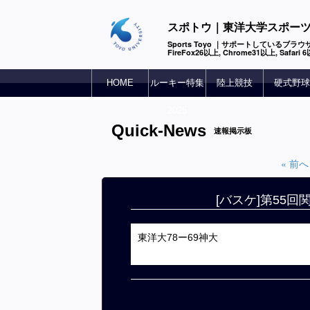
スポトウ｜東洋大学スポー
Sports Toyo ｜サポートしているブラウザ
FireFox26以上, Chrome31以上, Safari
HOME
ルーキー特集
陸上競技
硬式野球
2025
Quick-News
速報掲示板
« 前へ
[バスケ]第55
東洋大78ー69神大