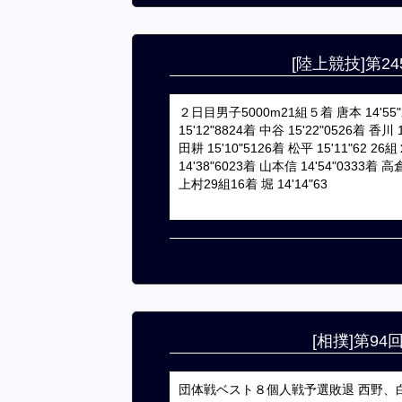
[陸上競技]第
２日目男子5000m21組５着 唐本 14'55"2
15'12"8824着 中谷 15'22"0526着 香川
田耕 15'10"5126着 松平 15'11"62 2
14'38"6023着 山本信 14'54"0333着 高
上村29組16着 堀 14'14"63
[相撲]第9
団体戦ベスト８個人戦予選敗退 西野、