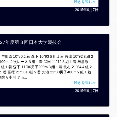
続きを読む≫
2015年6月7日
成27年度第３回日本大学競技会
与那原 10"80２着 森下 10"93５組１着 吾郷 10"92８組２
男子100m ２次レース３組１着 武田 11"12５組１着 与那原
72６組１着 森下 11"06男子200m３組１着 北村 21"64４組２
組１着 富樫 21"9013組２着 丸池 22"30男子400m２組１着
幅跳Ａ小川 ７m...
続きを読む≫
2015年6月7日