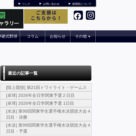
リンク
お問い合わせ
新聞部について
準硬式野球
コラム
お知らせ
その他
▼
最近の記事一覧
[陸上競技] 第21回トワイライト・ゲームス
[卓球] 2026年全日学関東予選２日目
[卓球] 2026年全日学関東予選 1日目
[水泳] 第99回関東学生選手権水泳競技大会４
日目・決勝
[水泳] 第99回関東学生選手権水泳競技大会４
日目・予選