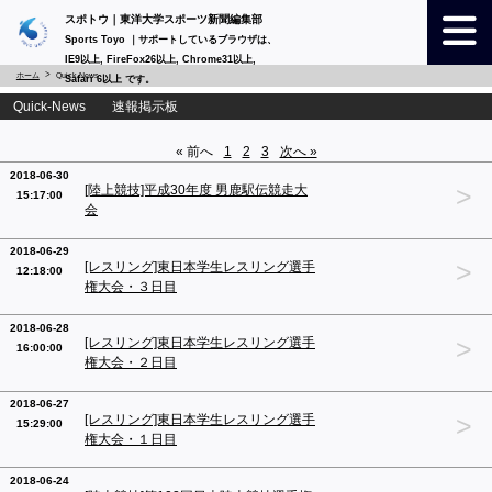
スポトウ｜東洋大学スポーツ新聞編集部
Sports Toyo ｜サポートしているブラウザは、
IE9以上, FireFox26以上, Chrome31以上,
ホーム
Quick-News
Safari 6以上 です。
Quick-News 速報掲示板
« 前へ
1
2
3
次へ »
2018-06-30
>
[陸上競技]平成30年度 男鹿駅伝競走大
15:17:00
会
2018-06-29
>
[レスリング]東日本学生レスリング選手
12:18:00
権大会・３日目
2018-06-28
>
[レスリング]東日本学生レスリング選手
16:00:00
権大会・２日目
2018-06-27
>
[レスリング]東日本学生レスリング選手
15:29:00
権大会・１日目
2018-06-24