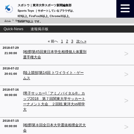
スポトウ｜東洋大学スポーツ新聞編集部
Sports Toyo ｜サポートしているブラウザは、
IE9以上, FireFox26以上, Chrome31以上,
ホーム
Quick-News
Safari 6以上 です。
Quick-News 速報掲示板
« 前へ
1
2
3
次へ »
2018-07-29
>
[相撲]第45回東日本学生相撲個人体重別
21:00:00
選手権大会
2018-07-22
>
[陸上競技]第14回 トワイライト・ゲー
20:01:00
ムス
2018-07-16
[男子サッカー]「アミノバイタル®️」カ
00:00:00
>
ップ2018 第７回関東大学サッカート
ーナメント大会 ２回戦 東洋大vs明学
大
2018-07-15
>
[相撲]第８回全日本大学選抜相撲金沢大
00:00:00
会