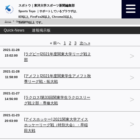
スポトウ｜東洋大学スポーツ新聞編集部
Sports Toyo ｜サポートしているブラウザは、
IE9以上, FireFox26以上, Chrome31以上,
ホーム
Quick-News
Safari 6以上 です。
Quick-News 速報掲示板
« 前へ
1
2
3
次へ »
2021-11-28
>
[ラグビー]2021年度関東大学リーグ戦２
15:02:00
部
2021-11-28
>
[アメフト]2021年度関東学生アメフト秋
11:58:00
季リーグ戦・拓大戦
2021-11-27
>
[ラクロス]第33回関東学生ラクロスリー
14:56:00
グ戦２部・専修大戦
2021-11-23
[アイスホッケー] 2021関東大学アイス
20:03:00
>
ホッケーリーグ戦（特別大会）・早稲
田大戦