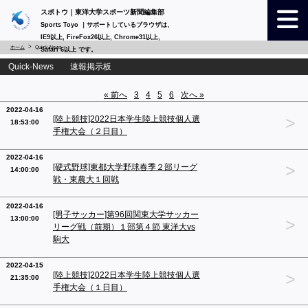
スポトウ｜東洋大学スポーツ新聞編集部
Sports Toyo ｜サポートしているブラウザは、
IE9以上, FireFox26以上, Chrome31以上,
ホーム
Quick-News
Safari 6以上 です。
Quick-News 速報掲示板
« 前へ
3
4
5
6
次へ »
2022-04-16
>
[陸上競技]2022日本学生陸上競技個人選
18:53:00
手権大会（２日目）
2022-04-16
>
[硬式野球]東都大学野球春季２部リーグ
14:00:00
戦・東農大１回戦
2022-04-16
[男子サッカー]第96回関東大学サッカー
13:00:00
>
リーグ戦（前期）１部第４節 東洋大vs
駒大
2022-04-15
>
[陸上競技]2022日本学生陸上競技個人選
21:35:00
手権大会（１日目）