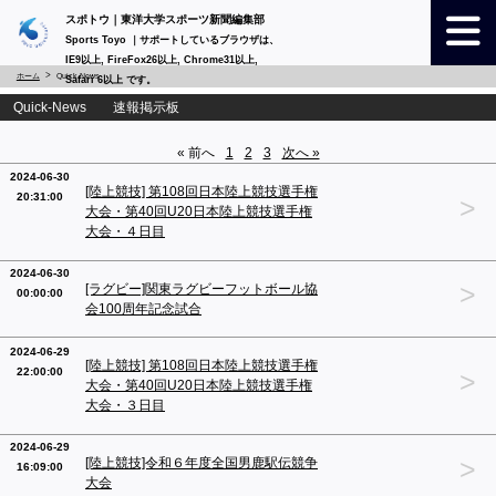
スポトウ｜東洋大学スポーツ新聞編集部
Sports Toyo ｜サポートしているブラウザは、
IE9以上, FireFox26以上, Chrome31以上,
ホーム
Quick-News
Safari 6以上 です。
Quick-News 速報掲示板
« 前へ
1
2
3
次へ »
2024-06-30
[陸上競技] 第108回日本陸上競技選手権
20:31:00
>
大会・第40回U20日本陸上競技選手権
大会・４日目
2024-06-30
>
[ラグビー]関東ラグビーフットボール協
00:00:00
会100周年記念試合
2024-06-29
[陸上競技] 第108回日本陸上競技選手権
22:00:00
>
大会・第40回U20日本陸上競技選手権
大会・３日目
2024-06-29
>
[陸上競技]令和６年度全国男鹿駅伝競争
16:09:00
大会