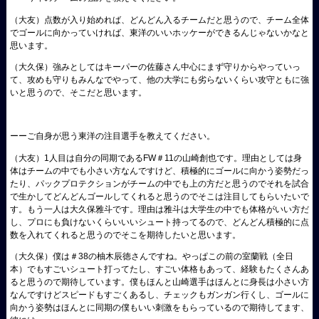
（大友）
点数が入り始めれば、どんどん入るチームだと思うので、チーム全体
でゴールに向かっていければ、東洋のいいホッケーができるんじゃないかなと
思います。
（大久保）
強みとしてはキーパーの佐藤さん中心にまず守りからやっていっ
て、攻めも守りもみんなでやって、他の大学にも劣らないくらい攻守ともに強
いと思うので、そこだと思います。
ーーご自身が思う東洋の注目選手を教えてください。
（大友）
1人目は自分の同期であるFW＃11の山崎創也です。理由としては身
体はチームの中でも小さい方なんですけど、積極的にゴールに向かう姿勢だっ
たり、パックプロテクションがチームの中でも上の方だと思うのでそれを試合
で生かしてどんどんゴールしてくれると思うのでそこは注目してもらいたいで
す。もう一人は大久保雅斗です。理由は雅斗は大学生の中でも体格がいい方だ
し、プロにも負けないくらいいいシュート持ってるので、どんどん積極的に点
数を入れてくれると思うのでそこを期待したいと思います。
（大久保）
僕は＃38の柚木辰徳さんですね。やっぱこの前の室蘭戦（全日
本）でもすごいシュート打ってたし、すごい体格もあって、経験もたくさんあ
ると思うので期待しています。僕もほんと山崎選手はほんとに身長は小さい方
なんですけどスピードもすごくあるし、チェックもガンガン行くし、ゴールに
向かう姿勢はほんとに同期の僕もいい刺激をもらっているので期待してます、