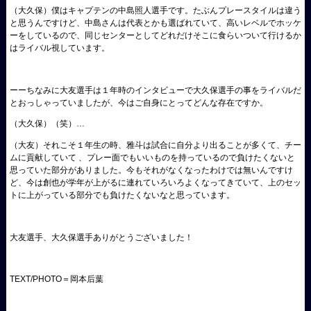
（大久保）
僕はキャプテンの中島照人選手です。たぶんプレースタイルは違う
と思うんですけど、中島さんは代表とかも選ばれていて、高いレベルでホッケ
ーをしているので、同じセンターとしてどれだけそこに食らいついて行けるか
はライバル視しています。
ーーちなみに大友選手は１年時のインタビューで大久保選手の事をライバルだ
とおっしゃっていましたが、今はご自身にとってどんな存在ですか。
（大久保）
（笑）…
（大友）
それこそ１年生の時、雅斗は試合に自分より出ることが多くて、チー
ムに貢献していて 、プレー面でもいいものを持っているので負けたくないと
思っていた部分がありました。今もそれがなくなったわけでは無いんですけ
ど、今は創也が学年が上がるに連れていろいろよくなってきていて、上のセッ
トに上がっている部分でも負けたくないなと思っています。
大友選手、大久保選手ありがとうございました！
TEXT/PHOTO＝岡本后葉