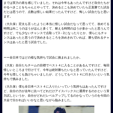
までは実力の差を感じていました。それは今年もあったんですけど自分たちが
やるべきことをちゃんとやってて、決めるとこも決めていたら正直勝てた試合
だとは思うので、点数は惜しい結果だったんですけど、悔しい試合だなと思い
ます。
（大久保）
宏太も言ったように本当に惜しい試合だなって思ってて、攻めてる
時間は向こうのほうがほんと多くて、耐える時間のほうが多かったと思うんで
すけど、でも少ないチャンスで点取って3－2になったりとか、僕らにもチャ
ンスはあったと思うので決めきるところを決めきれていれば、勝ち切れるチャ
ンスはあったと思う試合でした。
ーー全日本ではどの様な気持ちで試合に挑まれましたか。
（大友）
自分たちチームの目標でベスト４に入ることがあるんですけど、毎回
惜しいところまで行けてて、今年は絶対勝ちたいなと思っていたんですけど、
今年も惜しくも負けちゃいましたが、どうしてもベスト４に行きたいという気
持ちで挑みました。
（大久保）
僕も全日本ベスト４に入りたいっていう気持ちはあったんですけ
ど、自分の力が去年に比べてどれだけアイスバックスに通用するのかという実
力試しというか、自分がどれだレベルアップしてるのかなっていうのを今回の
大会で分かればいいかなと思いながら臨みました。