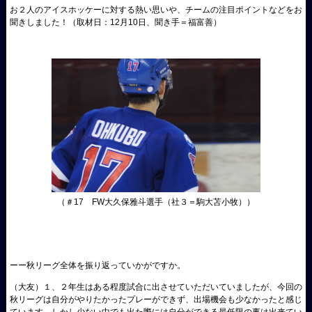
お２人のアイスホッケーに対する熱い思いや、チームの注目ポイントなどをお
聞きしました！（取材日：12月10日、聞き手＝福富善）
（＃17 FW大久保雅斗選手（社３＝駒大苫小牧））
ーー秋リーグ全体を振り返っていかがですか。
（大友）
１、２年生はある程度試合に出させていただいていましたが、今回の
秋リーグは自分がやりたかったプレーができず、出場機会も少なかったと感じ
ています。しかし少ない中でも出た際には自分ができる最低限の事は出来てい