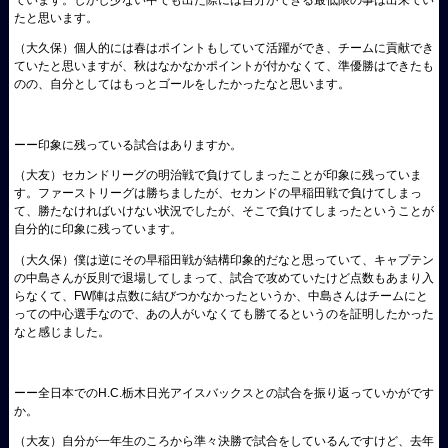
たと思います。
（大久保）
個人的には春はポイントもしていて活躍ができ、チームに貢献でき
ていたと思いますが、秋はなかなかポイントが付かなくて、準優勝はできたも
のの、自分としてはもっとゴールをしたかったなと思います。
ーー印象に残っている試合はありますか。
（大友）
セカンドリーグの明治戦で負けてしまったことが印象に残っていま
す。ファーストリーグは勝ちましたが、セカンドの早稲田戦で負けてしまっ
て、勝たなければいけない状況でしたが、そこで負けてしまったということが
自分的に印象に残っています。
（大久保）
僕は逆にその早稲田戦が結構印象的だなと思っていて、キャプテン
の中島さんが反則で退場してしまって、試合で攻めていたけど点数もあまり入
らなくて、FW陣は点数に結びつかなかったというか、中島さんはチームにと
っての中心選手なので、あの人がいなくても勝てるというのを証明したかった
なと感じました。
ーー全日本でのH.C.栃木日光アイスバックスとの試合を振り返っていかがです
か。
（大友）
自分が一年生のころから準々決勝で試合をしているんですけど、去年