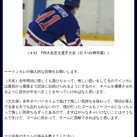
（＃41 FW大友宏太選手大友（社３=白樺学園））
ーーインカレの個人的な目標をお願いします。
（大友）
去年明治に惜しくも負けちゃって、悔しい思いをしてるのでインカレ
は最初から最後まで試合に出続けられるようにするのと、チームを優勝させれ
るように自分がやるべきことをやっていければなと思います。
（大久保）
去年オーバータイムで負けて悔しい気持ちを味わって、明治が喜ん
でる姿も今でも忘れられないので、僕が打ったゴールもノーゴールになっちゃ
って悔しい気持ちもずっとあるので、まずはやらなきゃいけないことはそうな
んですけど、ゴールに向かって、チームに貢献できればなと思います。
ーー今年のチームの強みを教えてください。