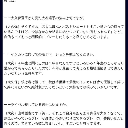
彼には。
ーー大久保選手から見た大友選手の強みは何ですか。
（大久保）
そうですね…宏太はほんとパスもシュートもすごい良いもの持って
いるんですけど、今はなかなか結果に結びついていない面もあるんですけど、
自信もってもっと積極的にプレーしたらもっと良くなると思います。
ーーインカレに向けてのモチベーションを教えてください。
（大友）
４年生と関わるのは３年目なんですけどいろいろ１年生のころから可
愛がってもらったりしたので、今年が最後って考えると最後優勝させて終わり
たいなという気持ちです。
（大久保）
僕は春は勝って、秋は準優勝で最後のインカレは皆で優勝して笑っ
て終わりたいので絶対負けたくないという気持ちで頑張っていきたいです。
ーーライバル視している選手はいますか。
（大友）
山崎創也です（笑）。それこそ自分もあんまり身長が大きくなくて、
創也がやっているプレーが身体が小さいなりにできるプレーの一番良い形だと
思うので、できている彼は羨ましいし、すごいなと思ってます。