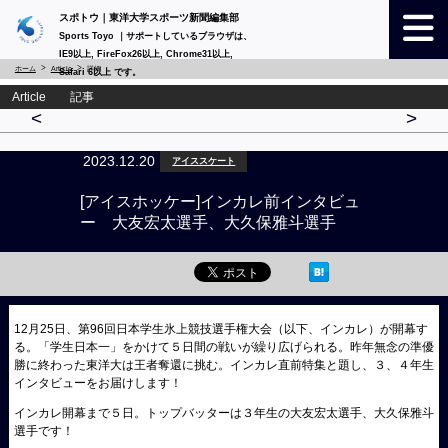
スポトウ｜東洋大学スポーツ新聞編集部
Sports Toyo ｜サポートしているブラウザは、
IE9以上, FireFox26以上, Chrome31以上,
ホーム
Article
詳細
Safari 6以上 です。
Article 記事
<
>
2023.12.20
アイススケート
[アイスホッケー]インカレ前インタビュ
ー 大友宏太選手、大久保雅斗選手
12月25日、第96回日本学生氷上競技選手権大会（以下、インカレ）が開幕す
る。「学生日本一」をかけて５日間の戦いが繰り広げられる。昨年無念の準優
勝に終わった東洋大は王者奪還に挑む。インカレ直前特集と題し、３、４年生
インタビューをお届けします！
インカレ開幕まで５日。トップバッターは３年生の大友宏太選手、大久保雅斗
選手です！