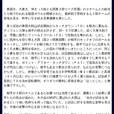
東国大、大東大、埼大（３校とも関東３部リーグ所属）の３チームとの総当
たり戦で行われる朝霞ボウルが開催された。最終戦で苦戦するも２部チームの
意地を見せ、昨年に引き続き見事優勝を果たした。
第１試合の東国大戦は試合開始からタッチダウン（ＴＤ）を順当に重ねる。
ディフェンス陣も相手の得点を許さず、30－０で圧勝した。続く大東大戦で
は、序盤に相手にフィールドゴール（ＦＧ）で先制点を奪われる。しかし、す
ぐに気持ちを切り替え大西（国２＝関東国際）が相手のキックオフのボールを
キャッチし、100ヤードを駆け抜けＴＤで逆転する。後半ではさらに点差を大
きく引き離し勝利を収めた。この流れで快勝といきたいところだったが、同じ
く２勝を挙げていた埼大が立ちはだかる。試合開始直後はしばらくこう着状態
であったが、６分、相手にＴＤを決められてしまう。その後すぐに東洋大もＴ
Ｄで返すも、ポイント・アフター・タッチダウン（ＰＡＴ）で追加点を挙げら
れず同点に追いつけない。後半もあまり動きが見られず、なかなか攻撃につな
がらず。しかし、終盤から司令塔であるＱＢ伊勢馬場（食３＝横浜栄）と高浦
（４＝川口北）やレシーバー陣との連携でパスが上手く通り始める。試合終了
直前にＴＤを決め逆転勝利。ギリギリの勝利に長嶺主将は「ほっとした」と胸
を撫で下ろした。
相手が３部のチームであるため勝つのは当然であるが、優勝という結果に選
手たちの笑みが溢れた。今大会のMVPに選ばれた大西は、「自分が試合を決
めるという強い気持ちを持って臨んでいた」と試合に対する強気な姿勢を見せ
る。今後の攻撃の中心を担う存在になるだろう。