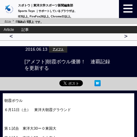
スポトウ｜東洋大学スポーツ新聞編集部
Sports Toyo ｜サポートしているブラウザは、
IE9以上, FireFox26以上, Chrome31以上,
ホーム
Article
詳細
Safari 6以上 です。
Article 記事
<
>
2016.06.13
アメフト
[アメフト]朝霞ボウル優勝！ 連覇記録
を更新する
朝霞ボウル
６月
11
日（土） 東洋大朝霞グラウンド
第１試合 東洋大
30
ー０東国大