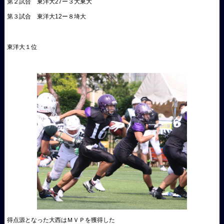
第２試合 東洋大
27
ー３大東大
第３試合 東洋大
12
ー８埼大
東洋大１位
得点源となった大西はＭＶＰを獲得した