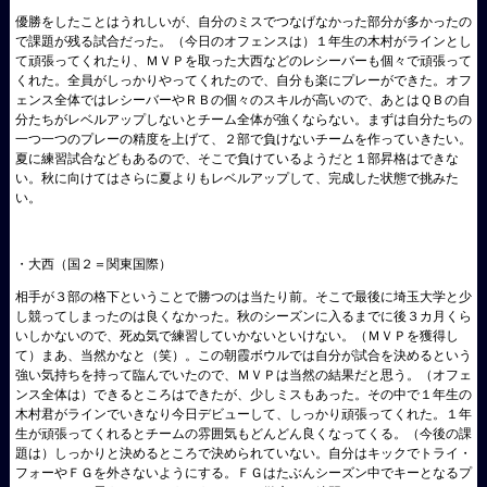
優勝をしたことはうれしいが、自分のミスでつなげなかった部分が多かったの
で課題が残る試合だった。（今日のオフェンスは）１年生の木村がラインとし
て頑張ってくれたり、ＭＶＰを取った大西などのレシーバーも個々で頑張って
くれた。全員がしっかりやってくれたので、自分も楽にプレーができた。オフ
ェンス全体ではレシーバーやＲＢの個々のスキルが高いので、あとはＱＢの自
分たちがレベルアップしないとチーム全体が強くならない。まずは自分たちの
一つ一つのプレーの精度を上げて、２部で負けないチームを作っていきたい。
夏に練習試合などもあるので、そこで負けているようだと１部昇格はできな
い。秋に向けてはさらに夏よりもレベルアップして、完成した状態で挑みた
い。
・大西（国２＝関東国際）
相手が３部の格下ということで勝つのは当たり前。そこで最後に埼玉大学と少
し競ってしまったのは良くなかった。秋のシーズンに入るまでに後３カ月くら
いしかないので、死ぬ気で練習していかないといけない。（ＭＶＰを獲得し
て）まあ、当然かなと（笑）。この朝霞ボウルでは自分が試合を決めるという
強い気持ちを持って臨んでいたので、ＭＶＰは当然の結果だと思う。（オフェ
ンス全体は）できるところはできたが、少しミスもあった。その中で１年生の
木村君がラインでいきなり今日デビューして、しっかり頑張ってくれた。１年
生が頑張ってくれるとチームの雰囲気もどんどん良くなってくる。（今後の課
題は）しっかりと決めるところで決められていない。自分はキックでトライ・
フォーやＦＧを外さないようにする。ＦＧはたぶんシーズン中でキーとなるプ