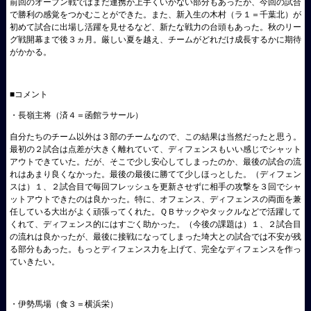
前回のオープン戦ではまだ連携が上手くいかない部分もあったが、今回の試合
で勝利の感覚をつかむことができた。また、新入生の木村（ラ１＝千葉北）が
初めて試合に出場し活躍を見せるなど、新たな戦力の台頭もあった。秋のリー
グ戦開幕まで後３ヵ月。厳しい夏を越え、チームがどれだけ成長するかに期待
がかかる。
■コメント
・長嶺主将（済４＝函館ラサール）
自分たちのチーム以外は３部のチームなので、この結果は当然だったと思う。
最初の２試合は点差が大きく離れていて、ディフェンスもいい感じでシャット
アウトできていた。だが、そこで少し安心してしまったのか、最後の試合の流
れはあまり良くなかった。最後の最後に勝てて少しほっとした。（ディフェン
スは）１、２試合目で毎回フレッシュを更新させずに相手の攻撃を３回でシャ
ットアウトできたのは良かった。特に、オフェンス、ディフェンスの両面を兼
任している大出がよく頑張ってくれた。ＱＢサックやタックルなどで活躍して
くれて、ディフェンス的にはすごく助かった。（今後の課題は）１、２試合目
の流れは良かったが、最後に接戦になってしまった埼大との試合では不安が残
る部分もあった。もっとディフェンス力を上げて、完全なディフェンスを作っ
ていきたい。
・伊勢馬場（食３＝横浜栄）