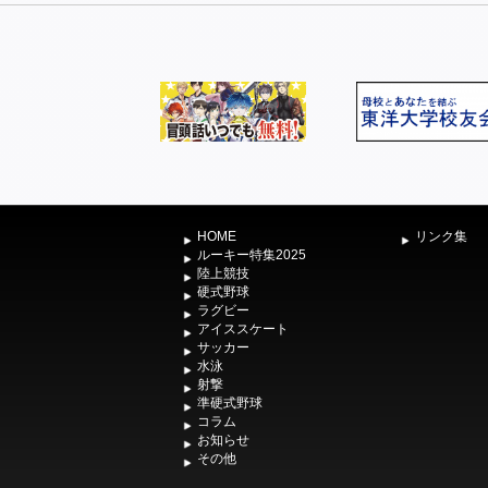
HOME
リンク集
ルーキー特集2025
陸上競技
硬式野球
ラグビー
アイススケート
サッカー
水泳
射撃
準硬式野球
コラム
お知らせ
その他