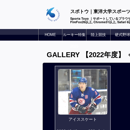
スポトウ｜東洋大学スポー
Sports Toyo ｜サポートしているブラウザ
FireFox26以上, Chrome31以上, Safari
HOME
ルーキー特集
陸上競技
硬式野球
2025
GALLERY 【2022年度】
アイススケート