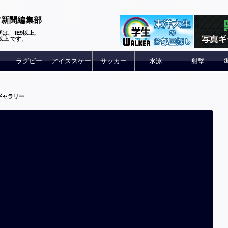
ツ新聞編集部
は、 IE9以上,
 6以上 です。
ラグビー
アイススケー
サッカー
水泳
射撃
ト
ギャラリー