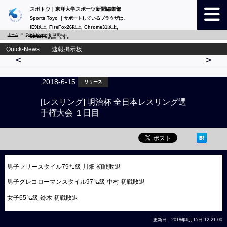
スポトウ｜東洋大学スポーツ新聞編集部
Sports Toyo ｜サポートしているブラウザは、
IE9以上, FireFox26以上, Chrome31以上,
ホーム
Quick-News
詳細
Safari 6以上 です。
Quick-News 速報掲示板
<
>
2018-6-15
リリース
[レスリング] 明治杯 全日本レスリング選
手権大会 １日目
男子フリースタイル79㌔級 川畑 初戦敗退
男子グレコローマンスタイル97㌔級 中村 初戦敗退
女子65㌔級 鈴木 初戦敗退
更新日：2018年6月15日 12:21:00