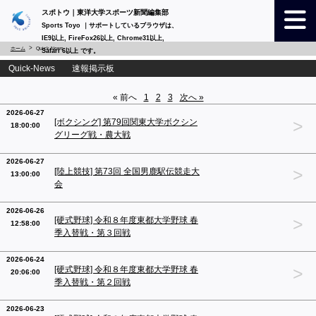
スポトウ｜東洋大学スポーツ新聞編集部
Sports Toyo ｜サポートしているブラウザは、
IE9以上, FireFox26以上, Chrome31以上,
ホーム
Quick-News
Safari 6以上 です。
Quick-News 速報掲示板
« 前へ
1
2
3
次へ »
2026-06-27
>
[ボクシング] 第79回関東大学ボクシン
18:00:00
グリーグ戦・農大戦
2026-06-27
>
[陸上競技] 第73回 全国男鹿駅伝競走大
13:00:00
会
2026-06-26
>
[硬式野球] 令和８年度東都大学野球 春
12:58:00
季入替戦・第３回戦
2026-06-24
>
[硬式野球] 令和８年度東都大学野球 春
20:06:00
季入替戦・第２回戦
2026-06-23