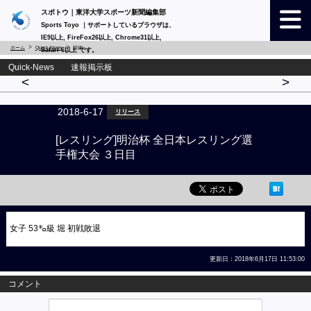
スポトウ｜東洋大学スポーツ新聞編集部
Sports Toyo ｜サポートしているブラウザは、
IE9以上, FireFox26以上, Chrome31以上,
ホーム
Quick-News
詳細
Safari 6以上 です。
Quick-News 速報掲示板
<
>
2018-6-17
リリース
[レスリング]明治杯 全日本レスリング選
手権大会 ３日目
女子 53㌔級 堀 初戦敗退
更新日：2018年6月17日 11:53:00
コメント