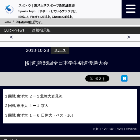
スポトウ｜東洋大学スポーツ新聞編集部
Sports Toyo ｜サポートしているブラウザは、
IE9以上, FireFox26以上, Chrome31以上,
ホーム
Quick-News
詳細
Safari 6以上 です。
Quick-News 速報掲示板
<
>
2018-10-28
リリース
[剣道]第66回全日本学生剣道優勝大会
１回戦 東洋大 ２ー１北教大岩見沢
２回戦 東洋大 ４ー１ 京大
３回戦 東洋大 １ー６ 日体大（ベスト16）
更新日：2018年10月28日 15:00:00