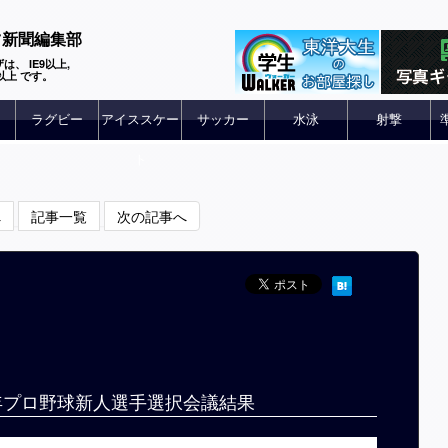
ツ新聞編集部
は、 IE9以上,
 6以上 です。
ラグビー
アイススケー
サッカー
水泳
射撃
ト
へ
記事一覧
次の記事へ
19年プロ野球新人選手選択会議結果