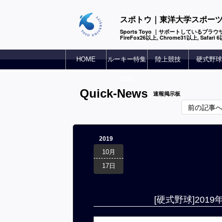
スポトウ｜東洋大学スポー
Sports Toyo ｜サポートしているブラウザ
FireFox26以上, Chrome31以上, Safari
HOME
ルーキー特集
陸上競技
硬式野球
2025
Quick-News
速報掲示板
前の記事
2019
10月
17日
[硬式野球]20