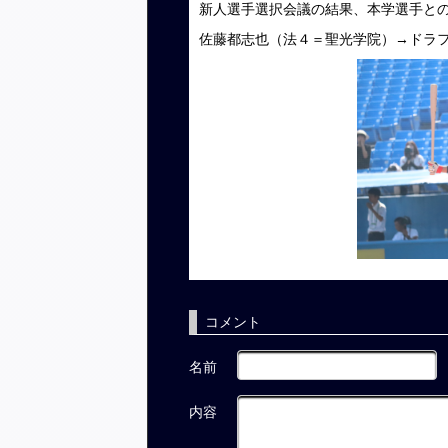
新人選手選択会議の結果、本学選手と
佐藤都志也（法４＝聖光学院）→ドラ
コメント
名前
内容