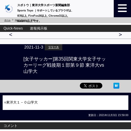
スポトウ｜東洋大学スポーツ新聞編集部
Sports Toyo ｜サポートしているブラウザは、
IE9以上, FireFox26以上, Chrome31以上,
ホーム
Quick-News
詳細
Safari 6以上 です。
Quick-News 速報掲示板
<
>
2021-11-3
リリース
[女子サッカー]第35回関東大学女子サッ
カーリーグ戦後期１部第９節 東洋大vs
山学大
○東洋大１－０山学大
更新日：2021年11月3日 15:59:00
コメント