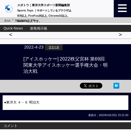
スポトウ｜東洋大学スポーツ新聞編集部
Sports Toyo ｜サポートしているブラウザは、
IE9以上, FireFox26以上, Chrome31以上,
ホーム
Quick-News
詳細
Safari 6以上 です。
Quick-News 速報掲示板
<
>
2022-4-23
リリース
[アイスホッケー] 2022秩父宮杯 第69回
関東大学アイスホッケー選手権大会・明
治大戦
●東洋大 ４－６ 明治大
更新日：2022年4月23日 15:21:00
コメント