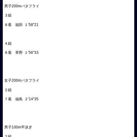
男子200mバタフライ
３組
８着 福田 １'58"21
４組
８着 草野 １'56"33
女子200mバタフライ
２組
７着 福島 ２'14"35
男子100m平泳ぎ
２組