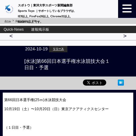
スポトウ｜東洋大学スポーツ新聞編集部
Sports Toyo ｜サポートしているブラウザは、
IE9以上, FireFox26以上, Chrome31以上,
ホーム
Quick-News
詳細
Safari 6以上 です。
Quick-News 速報掲示板
<
>
2024-10-19
リリース
[水泳]第66回日本選手権水泳競技大会１
日目・予選
第66回日本選手権(25ｍ)水泳競技大会
10月19日（土）〜10月20日（日）東京アクアティクスセンター
（１日目・予選）