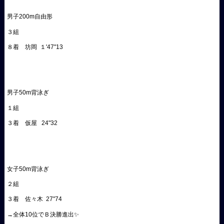
男子200m自由形
３組
８着 坊岡 １'47"13
男子50m背泳ぎ
１組
３着 仮屋 24"32
女子50m背泳ぎ
２組
３着 佐々木 27"74
→全体10位でＢ決勝進出✨️