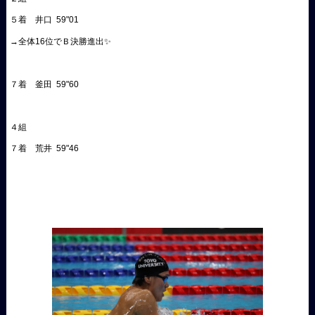
５着 井口 59"01
→全体16位でＢ決勝進出✨️
７着 釜田 59"60
４組
７着 荒井 59"46