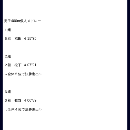
男子400m個人メドレー
１組
６着 福田 ４'15"35
２組
２着 松下 ４'07"21
→全体５位で決勝進出✨️
３組
３着 牧野 ４'06"89
→全体４位で決勝進出✨️