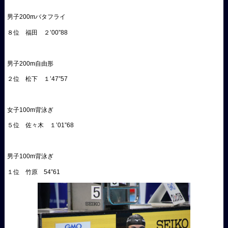
男子200mバタフライ
８位 福田 ２’00”88
男子200m自由形
２位 松下 １’47”57
女子100m背泳ぎ
５位 佐々木 １’01”68
男子100m背泳ぎ
１位 竹原 54”61