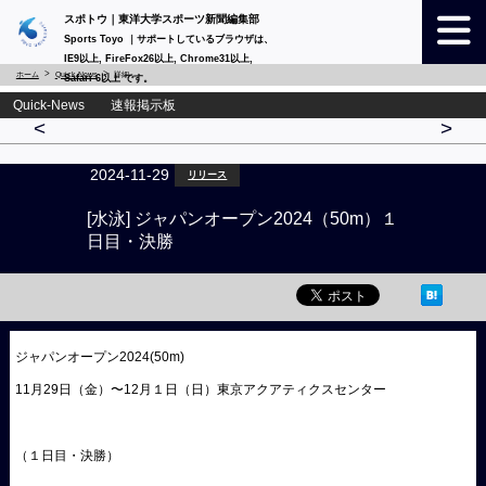
スポトウ｜東洋大学スポーツ新聞編集部
Sports Toyo ｜サポートしているブラウザは、
IE9以上, FireFox26以上, Chrome31以上,
ホーム
Quick-News
詳細
Safari 6以上 です。
Quick-News 速報掲示板
<
>
2024-11-29
リリース
[水泳] ジャパンオープン2024（50m）１
日目・決勝
ジャパンオープン2024(50m)
11月29日（金）〜12月１日（日）東京アクアティクスセンター
（１日目・決勝）