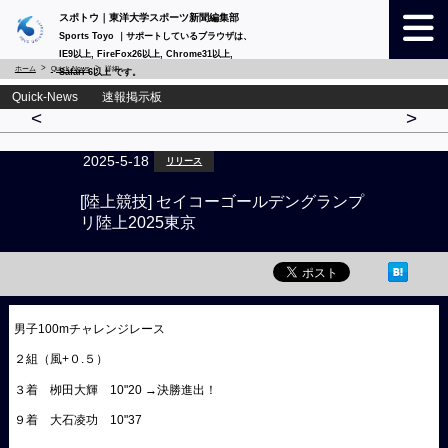
スポトウ｜東洋大学スポーツ新聞編集部
Sports Toyo ｜サポートしているブラウザは、
IE9以上, FireFox26以上, Chrome31以上,
ホーム
Quick-News
詳細
Safari 6以上 です。
Quick-News 速報掲示板
<
>
2025-5-18
リリース
[陸上競技] セイコーゴールデングランプ
リ陸上2025東京
男子100mチャレンジレース
２組（風+０.５）
３着 栁田大輝 10"20 →決勝進出！
９着 大石凌功 10"37