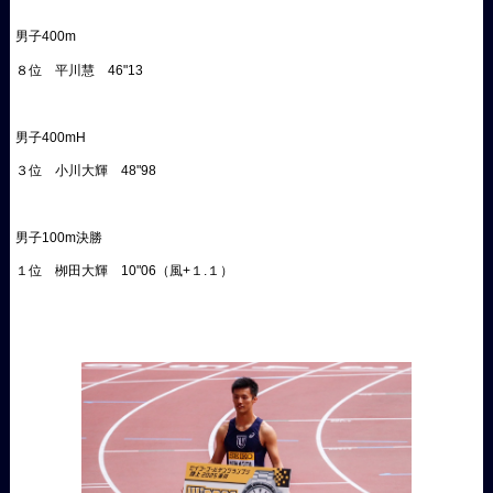
男子400m
８位 平川慧 46"13
男子400mH
３位 小川大輝 48"98
男子100m決勝
１位 栁田大輝 10"06（風+１.１）