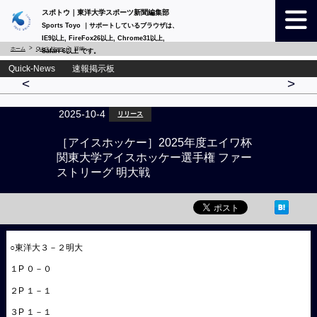
スポトウ｜東洋大学スポーツ新聞編集部
Sports Toyo ｜サポートしているブラウザは、
IE9以上, FireFox26以上, Chrome31以上,
ホーム
Quick-News
詳細
Safari 6以上 です。
Quick-News 速報掲示板
<
>
2025-10-4
リリース
［アイスホッケー］2025年度エイワ杯
関東大学アイスホッケー選手権 ファー
ストリーグ 明大戦
○東洋大３－２明大
１P ０－０
２P １－１
３P １－１