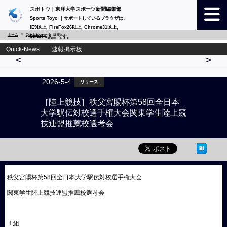
スポトウ｜東洋大学スポーツ新聞編集部
Sports Toyo ｜サポートしているブラウザは、
IE9以上, FireFox26以上, Chrome31以上,
ホーム
Quick-News
詳細
Safari 6以上 です。
Quick-News 速報掲示板
<
>
2026-5-4
リリース
［陸上競技］秩父宮賜杯第58回全日本
大学駅伝対校選手権大会関東学生陸上競
技連盟推薦校選考会
秩父宮賜杯第58回全日本大学駅伝対校選手権大会
関東学生陸上競技連盟推薦校選考会
１組