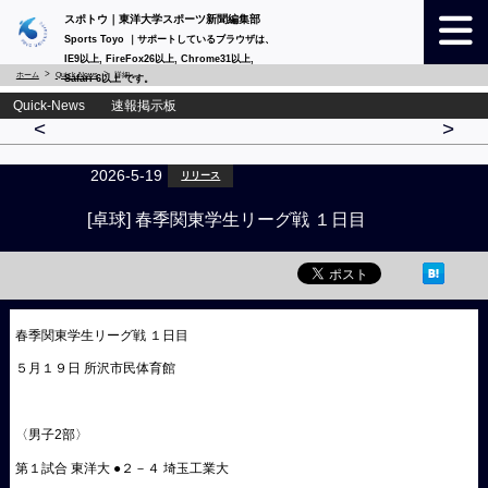
スポトウ｜東洋大学スポーツ新聞編集部
Sports Toyo ｜サポートしているブラウザは、
IE9以上, FireFox26以上, Chrome31以上,
ホーム
Quick-News
詳細
Safari 6以上 です。
Quick-News 速報掲示板
<
>
2026-5-19
リリース
[卓球] 春季関東学生リーグ戦 １日目
春季関東学生リーグ戦 １日目
５月１９日 所沢市民体育館
〈男子2部〉
第１試合 東洋大 ●２－４ 埼玉工業大