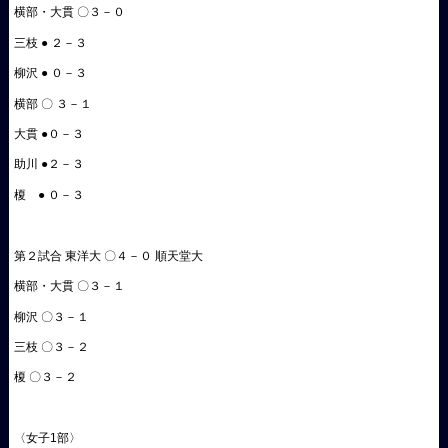
横部・大貫 〇３－０
三枝 ● ２－３
柳沢 ● ０－３
横部 〇 ３－１
大貫 ●０－３
助川 ●２－３
榎 ● ０－３
第２試合 東洋大 〇４－０ 順天堂大
横部・大貫 〇３－１
柳沢 〇３－１
三枝 〇３－２
榎 〇３－２
〈女子1部〉