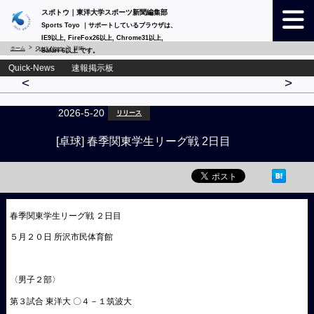
スポトウ｜東洋大学スポーツ新聞編集部
Sports Toyo ｜サポートしているブラウザは、
IE9以上, FireFox26以上, Chrome31以上,
ホーム
Quick-News
詳細
Safari 6以上 です。
Quick-News 速報掲示板
<
>
2026-5-20
リリース
[卓球] 春季関東学生リーグ戦 2日目
春季関東学生リーグ戦 ２日目
５月２０日 所沢市民体育館
〈男子２部〉
第３試合 東洋大 〇４－１筑波大