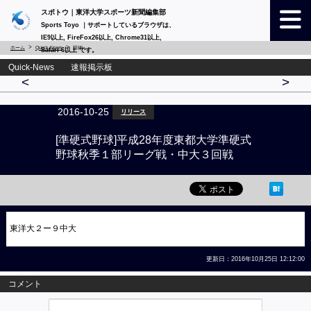
スポトウ｜東洋大学スポーツ新聞編集部
Sports Toyo ｜サポートしているブラウザは、
IE9以上, FireFox26以上, Chrome31以上,
ホーム
Quick-News
詳細
Safari 6以上 です。
Quick-News 速報掲示板
<
>
2016-10-25
リリース
[準硬式野球]平成28年度東都大学準硬式
野球秋季１部リーグ戦・中大３回戦
東洋大２ー９中大
更新日：2016年10月25日 12:12:00
コメント